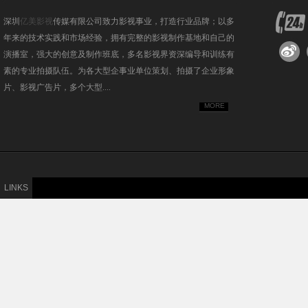
深圳
亿美影视
传媒有限公司致力影视事业，打造行业品牌；以多
年来的技术实践和市场经验，拥有完整的影视制作基地和自己的
演播室，强大的创意及制作班底，多名影视界资深编导和训练有
素的专业拍摄队伍。为各大型企事业单位策划、拍摄了企业形象
片、影视广告片，多个大型....
MORE
LINKS